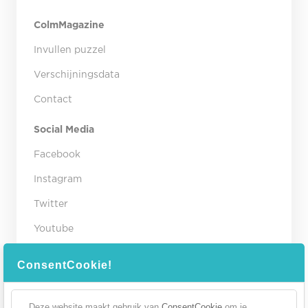
ColmMagazine
Invullen puzzel
Verschijningsdata
Contact
Social Media
Facebook
Instagram
Twitter
Youtube
Contact gegevens
ConsentCookie!
Winkelcentrum Colmschate
Flora 191B
Deze website maakt gebruik van
ConsentCookie
om je