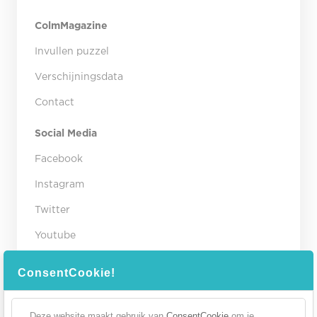
ColmMagazine
Invullen puzzel
Verschijningsdata
Contact
Social Media
Facebook
Instagram
Twitter
Youtube
Contact gegevens
ConsentCookie!
Winkelcentrum Colmschate
Flora 191B
Deze website maakt gebruik van
ConsentCookie
om je