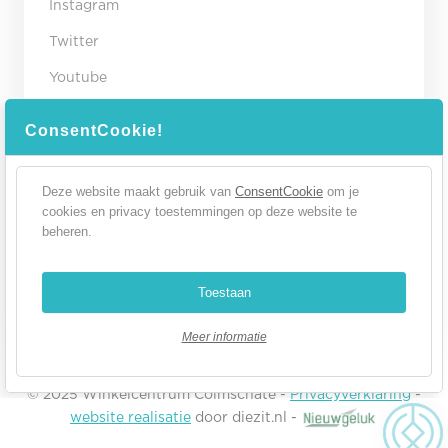
Instagram
Twitter
Youtube
Contact gegevens
ConsentCookie!
Winkelcentrum Colmschate
Flora 191B
Deze website maakt gebruik van
ConsentCookie
om je
7422LT
cookies en privacy toestemmingen op deze website te
Deventer
beheren.
STUUR HET WINKELCENTRUM EEN E-MAIL
Toestaan
NAAR CONTACTPAGINA
Meer informatie
© 2025 Winkelcentrum Colmschate -
Privacyverklaring
-
website realisatie
door diezit.nl -