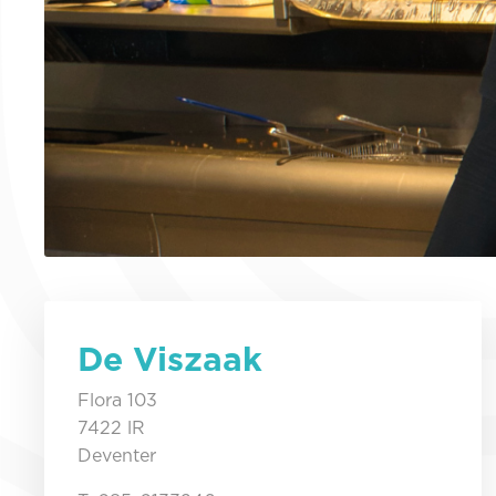
De Viszaak
Flora 103
7422 lR
Deventer