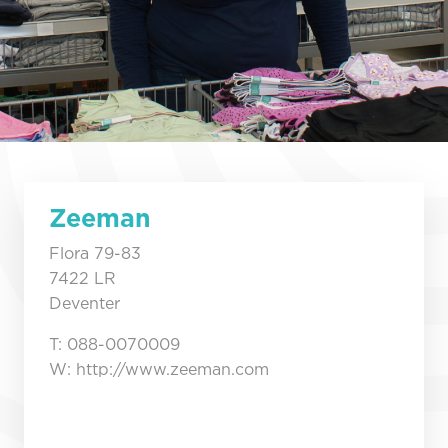
Zeeman
Flora 79-83
7422 LR
Deventer
T: 088-0070009
W: http://www.zeeman.com