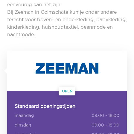
eenvoudig kan het zijn.
Bij Zeeman in Colmschate kun je onder andere
terecht voor boven- en onderkleding, babykleding,
kinderkleding, huishoudtextiel, beenmode en
nachtmode.
OPEN
Standaard openingstijden
maandag
09.00 - 18.00
dinsdag
09.00 - 18.00